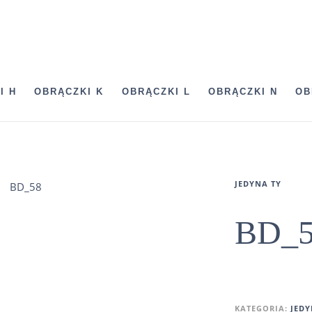
I H
OBRĄCZKI K
OBRĄCZKI L
OBRĄCZKI N
OB
JEDYNA TY
BD_5
KATEGORIA:
JEDY